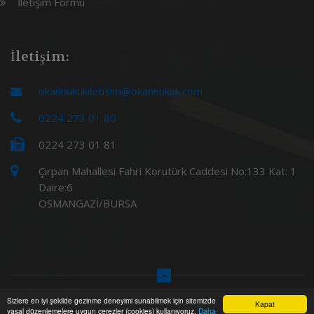
İletişim Formu
İletişim:
okanhukukiletisim@okanhukuk.com
0224 273 01 80
0224 273 01 81
Çırpan Mahallesi Fahri Korutürk Caddesi No:133 Kat: 1
Daire:6
OSMANGAZİ/BURSA
Sizlere en iyi şekilde gezinme deneyimi sunabilmek için sitemizde
© 2019
AnkaData
Kapat
yasal düzenlemelere uygun çerezler (cookies) kullanıyoruz.
Daha