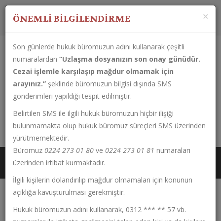
Çalışma Saatleri:
Pazartesi-Cuma
08:30 - 17:30
×
ÖNEMLİ BİLGİLENDİRME
Son günlerde hukuk büromuzun adını kullanarak çeşitli
numaralardan
“Uzlaşma dosyanızın son onay günüdür.
Cezai işlemle karşılaşıp mağdur olmamak için
arayınız.”
şeklinde büromuzun bilgisi dışında SMS
gönderimleri yapıldığı tespit edilmiştir.
Belirtilen SMS ile ilgili hukuk büromuzun hiçbir ilişiği
0224 273 01 80
bulunmamakta olup hukuk büromuz süreçleri SMS üzerinden
Çırpan Mahallesi Fahri Korutürk Caddesi No:133 Kat: 1 Daire:6
yürütmemektedir.
Büromuz
0224 273 01 80
ve
0224 273 01 81
numaraları
üzerinden irtibat kurmaktadır.
İlgili kişilerin dolandırılıp mağdur olmamaları için konunun
açıklığa kavuşturulması gerekmiştir.
Hukuk büromuzun adını kullanarak, 0312 *** ** 57 vb.