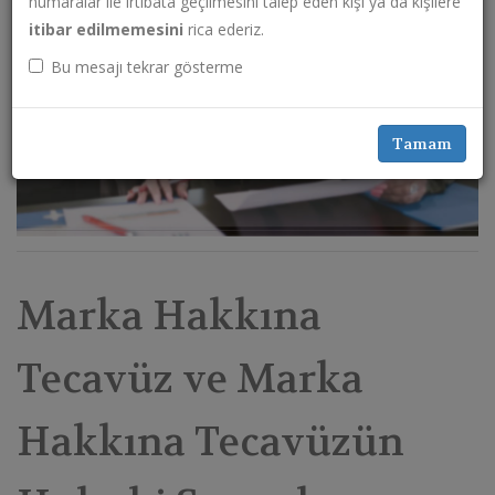
numaralar ile irtibata geçilmesini talep eden kişi ya da kişilere
itibar edilmemesini
rica ederiz.
Bu mesajı tekrar gösterme
Tamam
Marka Hakkına
Tecavüz ve Marka
Hakkına Tecavüzün