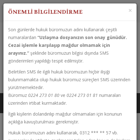
Çalışma Saatleri:
Pazartesi-Cuma
08:30 - 17:30
×
ÖNEMLİ BİLGİLENDİRME
Son günlerde hukuk büromuzun adını kullanarak çeşitli
numaralardan
“Uzlaşma dosyanızın son onay günüdür.
Cezai işlemle karşılaşıp mağdur olmamak için
arayınız.”
şeklinde büromuzun bilgisi dışında SMS
gönderimleri yapıldığı tespit edilmiştir.
Belirtilen SMS ile ilgili hukuk büromuzun hiçbir ilişiği
0224 273 01 80
bulunmamakta olup hukuk büromuz süreçleri SMS üzerinden
Çırpan Mahallesi Fahri Korutürk Caddesi No:133 Kat: 1 Daire:6
yürütmemektedir.
Büromuz
0224 273 01 80
ve
0224 273 01 81
numaraları
üzerinden irtibat kurmaktadır.
İlgili kişilerin dolandırılıp mağdur olmamaları için konunun
açıklığa kavuşturulması gerekmiştir.
Hukuk büromuzun adını kullanarak, 0312 *** ** 57 vb.