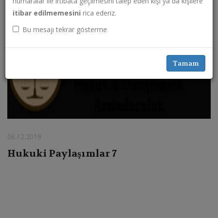
numaralar ile irtibata geçilmesini talep eden kişi ya da kişilere
itibar edilmemesini
rica ederiz.
Bu mesajı tekrar gösterme
Tamam
06.12.2019
Hukuki Paylaşımlar 7