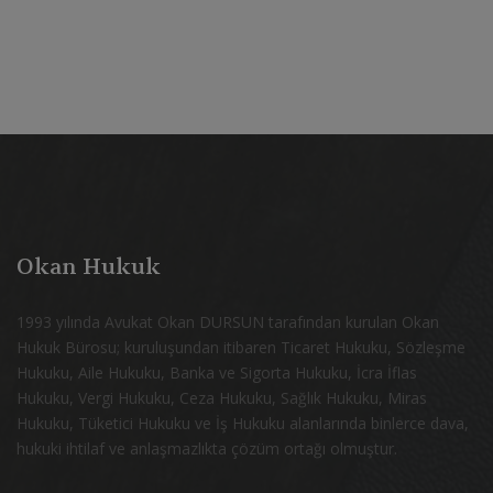
Okan Hukuk
1993 yılında Avukat Okan DURSUN tarafından kurulan Okan
Hukuk Bürosu; kuruluşundan itibaren Ticaret Hukuku, Sözleşme
Hukuku, Aile Hukuku, Banka ve Sigorta Hukuku, İcra İflas
Hukuku, Vergi Hukuku, Ceza Hukuku, Sağlık Hukuku, Miras
Hukuku, Tüketici Hukuku ve İş Hukuku alanlarında binlerce dava,
hukuki ihtilaf ve anlaşmazlıkta çözüm ortağı olmuştur.