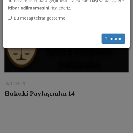
numaralar ile irtibata geçilmesini talep eden kişi ya da kişilere
itibar edilmemesini
rica ederiz.
Bu mesajı tekrar gösterme
Tamam
06.12.2019
Hukuki Paylaşımlar 14