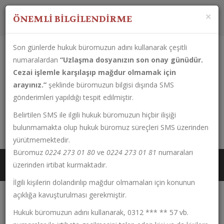
Çalışma Saatleri:
Pazartesi-Cuma
08:30 - 17:30
×
ÖNEMLİ BİLGİLENDİRME
Son günlerde hukuk büromuzun adını kullanarak çeşitli
numaralardan
“Uzlaşma dosyanızın son onay günüdür.
Cezai işlemle karşılaşıp mağdur olmamak için
arayınız.”
şeklinde büromuzun bilgisi dışında SMS
gönderimleri yapıldığı tespit edilmiştir.
Belirtilen SMS ile ilgili hukuk büromuzun hiçbir ilişiği
0224 273 01 80
bulunmamakta olup hukuk büromuz süreçleri SMS üzerinden
Çırpan Mahallesi Fahri Korutürk Caddesi No:133 Kat: 1 Daire:6
yürütmemektedir.
Büromuz
0224 273 01 80
ve
0224 273 01 81
numaraları
üzerinden irtibat kurmaktadır.
İlgili kişilerin dolandırılıp mağdur olmamaları için konunun
açıklığa kavuşturulması gerekmiştir.
Hukuk büromuzun adını kullanarak, 0312 *** ** 57 vb.