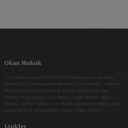
Okan Hukuk
1993 yılında Avukat Okan DURSUN tarafından kurulan Okan
Hukuk Bürosu; kuruluşundan itibaren Ticaret Hukuku, Sözleşme
Hukuku, Aile Hukuku, Banka ve Sigorta Hukuku, İcra İflas
Hukuku, Vergi Hukuku, Ceza Hukuku, Sağlık Hukuku, Miras
Hukuku, Tüketici Hukuku ve İş Hukuku alanlarında binlerce dava,
hukuki ihtilaf ve anlaşmazlıkta çözüm ortağı olmuştur.
Linkler