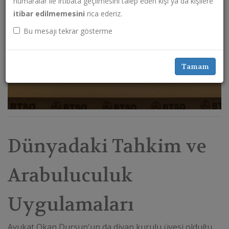
numaralar ile irtibata geçilmesini talep eden kişi ya da kişilere
itibar edilmemesini
rica ederiz.
Bu mesajı tekrar gösterme
Tamam
Dünyadaki Tahkim ve
Arabuluculuk
Uygulamaları
Avukat Okan Dursun'un da divan kurulu üyesi olduğu