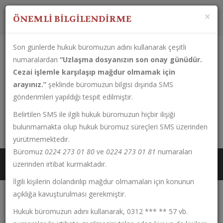
Çalışma Saatleri:
Pazartesi-Cuma
08:30 - 17:30
×
ÖNEMLİ BİLGİLENDİRME
Son günlerde hukuk büromuzun adını kullanarak çeşitli
numaralardan
“Uzlaşma dosyanızın son onay günüdür.
Cezai işlemle karşılaşıp mağdur olmamak için
arayınız.”
şeklinde büromuzun bilgisi dışında SMS
gönderimleri yapıldığı tespit edilmiştir.
Belirtilen SMS ile ilgili hukuk büromuzun hiçbir ilişiği
0224 273 01 80
bulunmamakta olup hukuk büromuz süreçleri SMS üzerinden
Çırpan Mahallesi Fahri Korutürk Caddesi No:133 Kat: 1 Daire:6
yürütmemektedir.
Büromuz
0224 273 01 80
ve
0224 273 01 81
numaraları
üzerinden irtibat kurmaktadır.
İlgili kişilerin dolandırılıp mağdur olmamaları için konunun
açıklığa kavuşturulması gerekmiştir.
Hukuk büromuzun adını kullanarak, 0312 *** ** 57 vb.