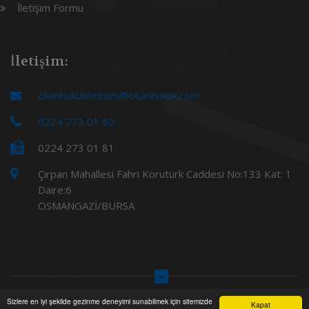
İletişim Formu
İletişim:
okanhukukiletisim@okanhukuk.com
0224 273 01 80
0224 273 01 81
Çırpan Mahallesi Fahri Korutürk Caddesi No:133 Kat: 1
Daire:6
OSMANGAZİ/BURSA
Sizlere en iyi şekilde gezinme deneyimi sunabilmek için sitemizde
© 2019
AnkaData
Kapat